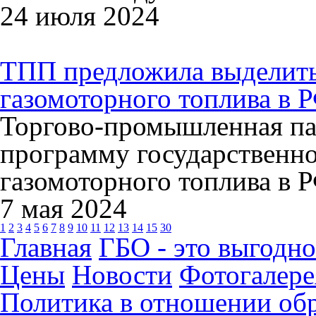
24 июля 2024
ТПП предложила выделить 
газомоторного топлива в 
Торгово-промышленная па
программу государственн
газомоторного топлива в 
7 мая 2024
1
2
3
4
5
6
7
8
9
10
11
12
13
14
15
30
Главная
ГБО - это выгодно
Цены
Новости
Фотогалере
Политика в отношении об